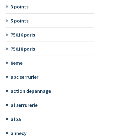
3 points
5 points
75016 paris
75018 paris
8eme
abc serrurier
action depannage
af serrurerie
afpa
annecy