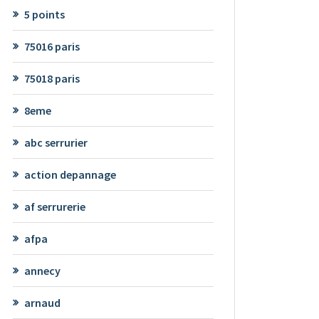
5 points
75016 paris
75018 paris
8eme
abc serrurier
action depannage
af serrurerie
afpa
annecy
arnaud