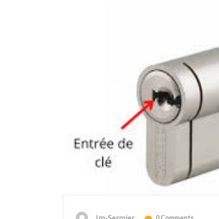
Jm-Sermier
0 Comments