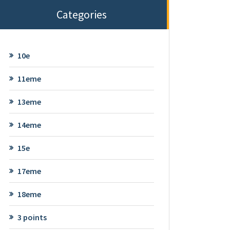
Categories
10e
11eme
13eme
14eme
15e
17eme
18eme
3 points