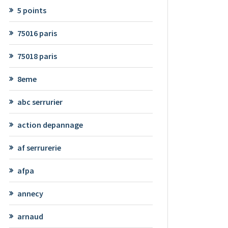
5 points
75016 paris
75018 paris
8eme
abc serrurier
action depannage
af serrurerie
afpa
annecy
arnaud