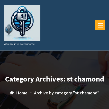
Aller
au
contenu
Votre sécurité, notre priorité.
Category Archives: st chamond
Home
::
Archive by category "st chamond"