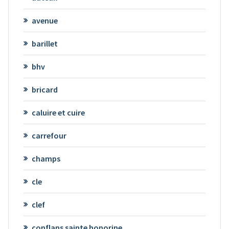
avenue
barillet
bhv
bricard
caluire et cuire
carrefour
champs
cle
clef
conflans sainte honorine