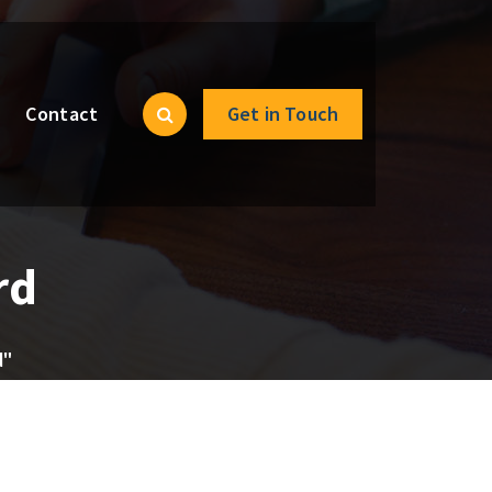
Contact
Get in Touch
rd
d"