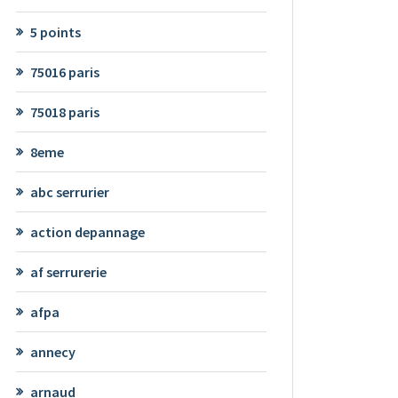
5 points
75016 paris
75018 paris
8eme
abc serrurier
action depannage
af serrurerie
afpa
annecy
arnaud