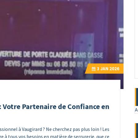
3
JAN 2026
: Votre Partenaire de Confiance en
A
essionnel à Vaugirard ? Ne cherchez pas plus loin ! Les
re à tous vos besoins en matière de serrurerie, que ce