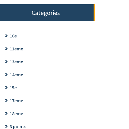
Categories
10e
11eme
13eme
14eme
15e
17eme
18eme
3 points