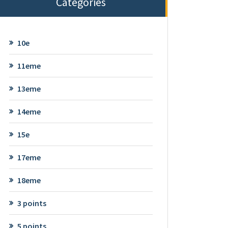
Categories
10e
11eme
13eme
14eme
15e
17eme
18eme
3 points
5 points