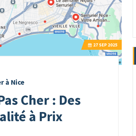
27
SEP 2025
r à Nice
Pas Cher : Des
lité à Prix