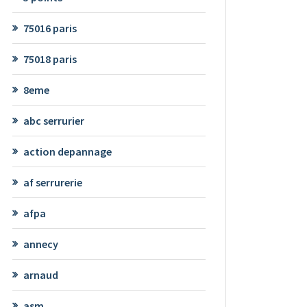
75016 paris
75018 paris
8eme
abc serrurier
action depannage
af serrurerie
afpa
annecy
arnaud
asm