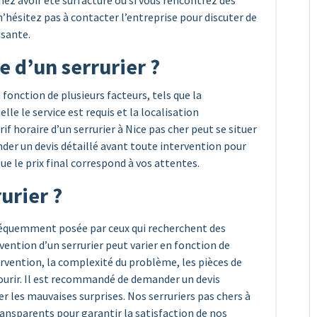
imez avoir été surfacturé ou si vous rencontrez des
n’hésitez pas à contacter l’entreprise pour discuter de
isante.
re d’un serrurier ?
n fonction de plusieurs facteurs, tels que la
lle le service est requis et la localisation
if horaire d’un serrurier à Nice pas cher peut se situer
der un devis détaillé avant toute intervention pour
que le prix final correspond à vos attentes.
urier ?
 fréquemment posée par ceux qui recherchent des
rvention d’un serrurier peut varier en fonction de
tervention, la complexité du problème, les pièces de
courir. Il est recommandé de demander un devis
er les mauvaises surprises. Nos serruriers pas chers à
ransparents pour garantir la satisfaction de nos