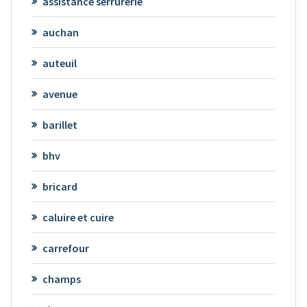
assistance serrurerie
auchan
auteuil
avenue
barillet
bhv
bricard
caluire et cuire
carrefour
champs