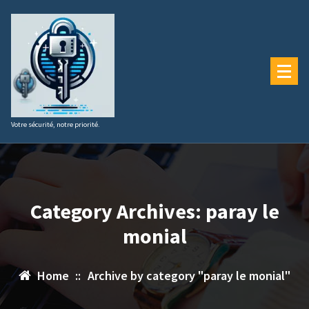
Aller
au
contenu
Votre sécurité, notre priorité.
Category Archives: paray le
monial
Home
::
Archive by category "paray le monial"