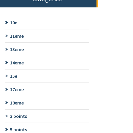
10e
11eme
13eme
14eme
15e
17eme
18eme
3 points
5 points