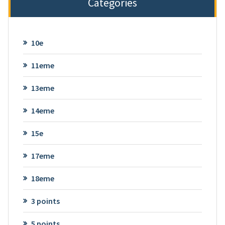
Categories
10e
11eme
13eme
14eme
15e
17eme
18eme
3 points
5 points