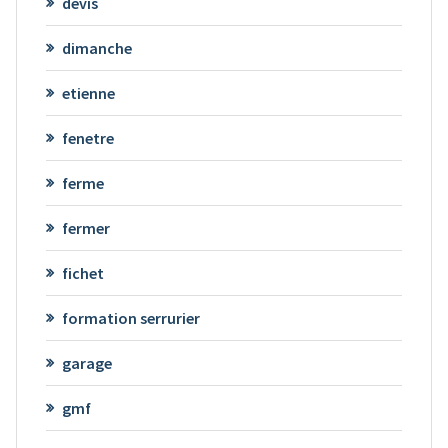
devis
dimanche
etienne
fenetre
ferme
fermer
fichet
formation serrurier
garage
gmf