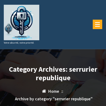
Aller
au
contenu
Votre sécurité, notre priorité.
Category Archives: serrurier
republique
Home
::
Archive by category "serrurier republique"