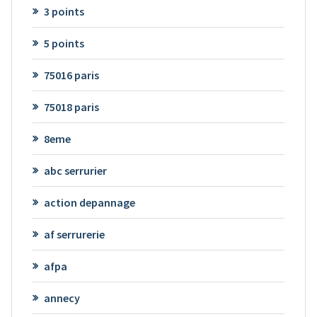
3 points
5 points
75016 paris
75018 paris
8eme
abc serrurier
action depannage
af serrurerie
afpa
annecy