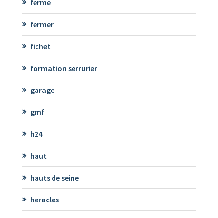
ferme
fermer
fichet
formation serrurier
garage
gmf
h24
haut
hauts de seine
heracles