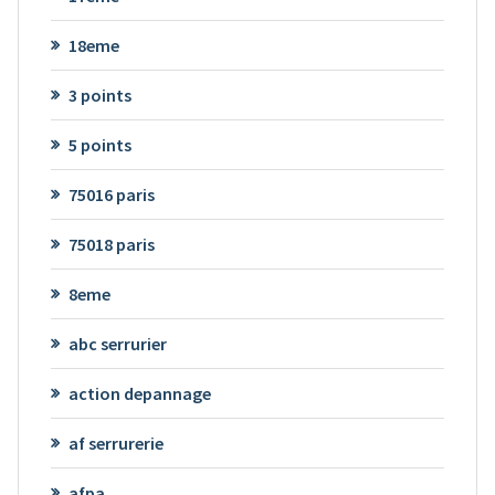
18eme
3 points
5 points
75016 paris
75018 paris
8eme
abc serrurier
action depannage
af serrurerie
afpa