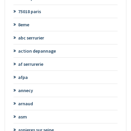
75018 paris
8eme
abc serrurier
action depannage
af serrurerie
afpa
annecy
arnaud
asm
asnieres sur seine