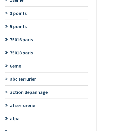
3 points
5 points
75016 paris
75018 paris
8eme
abc serrurier
action depannage
af serrurerie
afpa