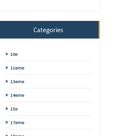
Categories
10e
11eme
13eme
14eme
15e
17eme
18eme