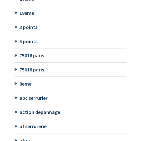
18eme
3 points
5 points
75016 paris
75018 paris
8eme
abc serrurier
action depannage
af serrurerie
afpa