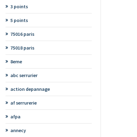
3 points
5 points
75016 paris
75018 paris
8eme
abc serrurier
action depannage
af serrurerie
afpa
annecy