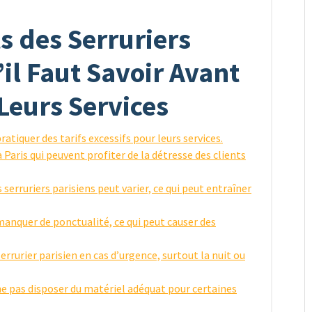
s des Serruriers
’il Faut Savoir Avant
 Leurs Services
ratiquer des tarifs excessifs pour leurs services.
à Paris qui peuvent profiter de la détresse des clients
s serruriers parisiens peut varier, ce qui peut entraîner
manquer de ponctualité, ce qui peut causer des
 serrurier parisien en cas d’urgence, surtout la nuit ou
ne pas disposer du matériel adéquat pour certaines