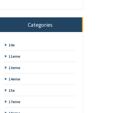
Categories
10e
11eme
13eme
14eme
15e
17eme
18eme