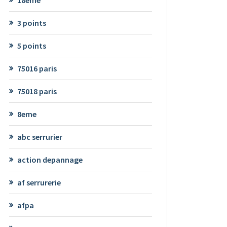
3 points
5 points
75016 paris
75018 paris
8eme
abc serrurier
action depannage
af serrurerie
afpa