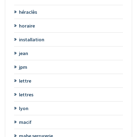
héraclès
horaire
installation
jean
jpm
lettre
lettres
lyon
macif
mahe serrurerie