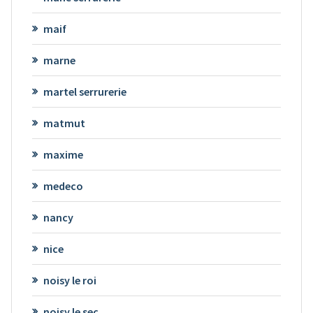
maif
marne
martel serrurerie
matmut
maxime
medeco
nancy
nice
noisy le roi
noisy le sec