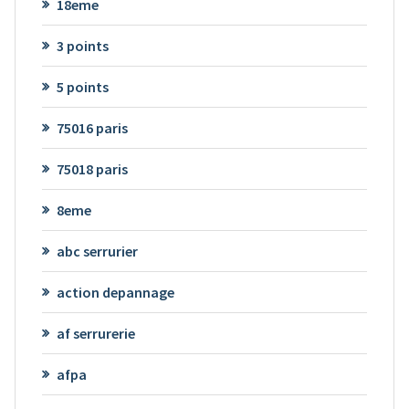
18eme
3 points
5 points
75016 paris
75018 paris
8eme
abc serrurier
action depannage
af serrurerie
afpa