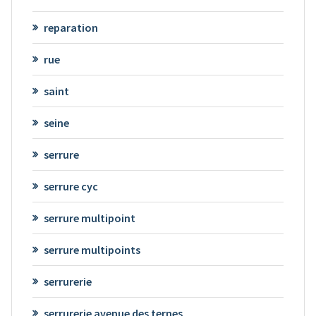
reparation
rue
saint
seine
serrure
serrure cyc
serrure multipoint
serrure multipoints
serrurerie
serrurerie avenue des ternes