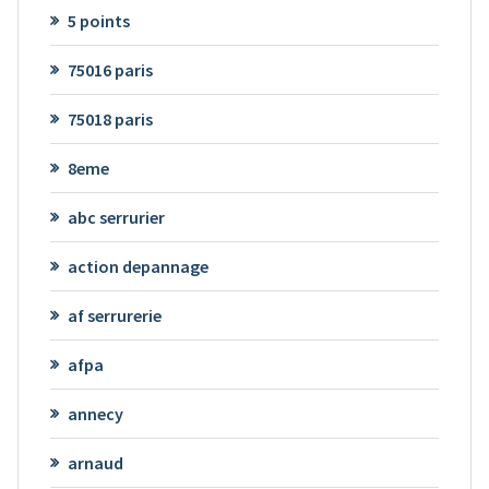
5 points
75016 paris
75018 paris
8eme
abc serrurier
action depannage
af serrurerie
afpa
annecy
arnaud